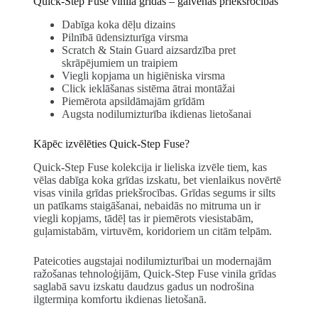
Quick-Step Fuse vinila grīdas – galvenās priekšrocības
Dabīga koka dēļu dizains
Pilnībā ūdensizturīga virsma
Scratch & Stain Guard aizsardzība pret
skrāpējumiem un traipiem
Viegli kopjama un higiēniska virsma
Click ieklāšanas sistēma ātrai montāžai
Piemērota apsildāmajām grīdām
Augsta nodilumizturība ikdienas lietošanai
Kāpēc izvēlēties Quick-Step Fuse?
Quick-Step Fuse kolekcija ir lieliska izvēle tiem, kas
vēlas dabīga koka grīdas izskatu, bet vienlaikus novērtē
visas vinila grīdas priekšrocības. Grīdas segums ir silts
un patīkams staigāšanai, nebaidās no mitruma un ir
viegli kopjams, tādēļ tas ir piemērots viesistabām,
guļamistabām, virtuvēm, koridoriem un citām telpām.
Pateicoties augstajai nodilumizturībai un modernajām
ražošanas tehnoloģijām, Quick-Step Fuse vinila grīdas
saglabā savu izskatu daudzus gadus un nodrošina
ilgtermiņa komfortu ikdienas lietošanā.