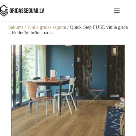
Sākums
/
Vinila grīdas segumi
/ Quick-Step FUSE vinila grīda
– Rudenīgi brūns ozols