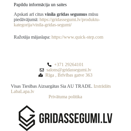
Papildu informācija un saites
Apskati arī citus
vinila grīdas segumus
mūsu
piedāvājumā:
https://gridassegumi.lv/produktu-
kategorija/vinila-gridas-segumi/
Ražotāja mājaslapa:
https://www.quick-step.com
+371 29264101
salons@gridassegumi.lv
Rīga , Brīvības gatve 363
Visas Tiesības Aizsargātas Sia AU TRADE.
Izstrādāts
LabaLapa.lv
Privātuma politika