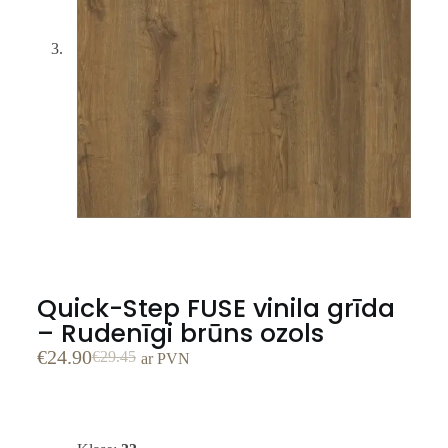
Quick-Step FUSE vinila grīda
– Rudenīgi brūns ozols
€
24.90
€
29.45
ar PVN