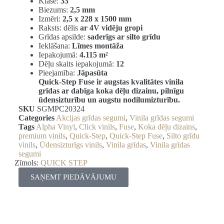
Klase:
33
Biezums:
2,5 mm
Izmēri:
2,5 x 228 x 1500 mm
Raksts: dēlis
ar 4V vidēju gropi
Grīdas apsilde:
saderīgs ar silto grīdu
Ieklāšana:
Līmes montāža
Iepakojumā:
4.115 m²
Dēļu skaits iepakojumā:
12
Pieejamība:
Jāpasūta
Quick-Step Fuse ir augstas kvalitātes vinila
grīdas ar dabīga koka dēļu dizainu, pilnīgu
ūdensizturību un augstu nodilumizturību.
SKU
SGMPC20324
Categories
Akcijas grīdas segumi
,
Vinila grīdas segumi
Tags
Alpha Vinyl
,
Click vinils
,
Fuse
,
Koka dēļu dizains
,
premium vinils
,
Quick-Step
,
Quick-Step Fuse
,
Silto grīdu
vinils
,
Ūdensizturīgs vinils
,
Vinila grīdas
,
Vinila grīdas
segumi
Zīmols:
QUICK STEP
SAŅEMT PIEDĀVĀJUMU